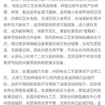
势。 传统点焊工艺依靠高温熔接，焊接过程中必然产生焊
瘤、焊渣、氧化皮和金属飞溅物。这些微小杂质即使经过清
洗，仍难以完全去除。当滤芯投入使用后，在油液的长期冲
刷和压力脉动下，这些残留的焊渣可能脱落，进入液压系
统，成为破坏阀芯、堵塞节流孔、磨损柱塞泵的“硬颗粒”，
最终导致精密元件损坏。而内部钩合工艺采用纯机械咬合方
式，通过模具将钢板边缘卷圆后相互钩住锁紧，全程无需高
温、无熔接过程，因此内壁光滑平整，不存在任何焊渣或毛
刺，从源头上杜绝了二次污染的风险，尤其适用于对清洁度
要求苛刻的伺服系统和精密液压设备。
其次，在通油能力方面，内部钩合工艺显著优于点焊工
艺。 点焊工艺的焊缝在中心管内壁会形成局部凸起或凹
陷，这些不规则的表面不仅增加了油液流动的阻力，还容易
在焊点周围形成紊流，造成额外的压力损失，降低滤芯的有
效通流能力。反观内部钩合工艺，其咬合结构隐藏在中心管
内部或端部，外壁保持光滑平整，没有任何凸起或凹陷。这