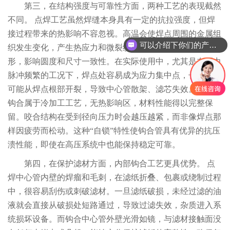
第三，在结构强度与可靠性方面，两种工艺的表现截然
不同。 点焊工艺虽然焊缝本身具有一定的抗拉强度，但焊
接过程带来的热影响不容忽视。高温会使焊点周围的金属组
可以介绍下你们的产品么
织发生变化，产生热应力和微裂纹，同时导致中心管局部变
形，影响圆度和尺寸一致性。在实际使用中，尤其是在压力
脉冲频繁的工况下，焊点处容易成为应力集中点，长期积累
可能从焊点根部开裂，导致中心管散架、滤芯失效。而内部
钩合属于冷加工工艺，无热影响区，材料性能得以完整保
留。咬合结构在受到径向压力时会越压越紧，而非像焊点那
样因疲劳而松动。这种“自锁”特性使钩合管具有优异的抗压
溃性能，即使在高压系统中也能保持稳定可靠。
第四，在保护滤材方面，内部钩合工艺更具优势。 点
焊中心管内壁的焊瘤和毛刺，在滤纸折叠、包裹或绕制过程
中，很容易刮伤或刺破滤材。一旦滤纸破损，未经过滤的油
液就会直接从破损处短路通过，导致过滤失效，杂质进入系
统损坏设备。而钩合中心管外壁光滑如镜，与滤材接触面没