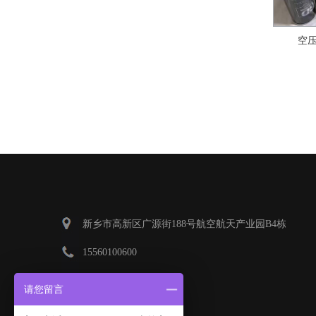
空
新乡市高新区广源街188号航空航天产业园B4栋
15560100600
han@xingdalqq.com
请您留言