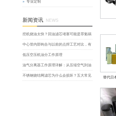
专业定制
新闻资讯
NEWS
挖机烧油太快？回油滤芯堵塞可能是罪魁祸
首，别再花冤枉钱了
中心管内部钩合与以前的点焊工艺对比，有
哪些优点
低压空压机油分工作原理
油气分离器工作原理详解：从压缩空气到油
滴分离的完整过程
不锈钢烧结网滤芯为什么会损坏？五大常见
替代日本
原因解析