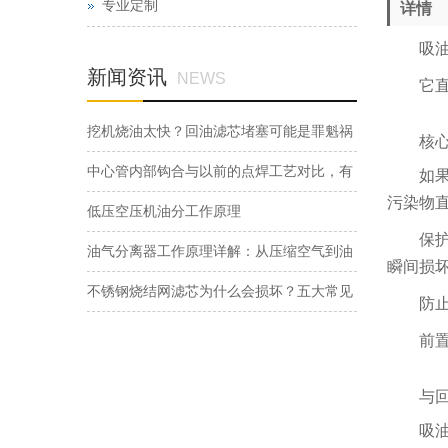
专业定制
详情
吸油滤
新闻资讯
NEWS
它直接
挖机烧油太快？回油滤芯堵塞可能是罪魁祸
核心使
首，别再花冤枉钱了
中心管内部钩合与以前的点焊工艺对比，有
如果说
污染物
哪些优点
低压空压机油分工作原理
保护油
油气分离器工作原理详解：从压缩空气到油
瞬间损
滴分离的完整过程
不锈钢烧结网滤芯为什么会损坏？五大常见
防止气
原因解析
前置过
与回油
吸油滤