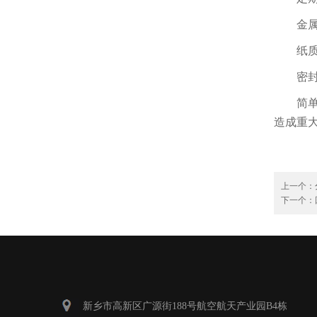
金属网
纸质/
密封性
简单来
造成重
上一个：
下一个：
新乡市高新区广源街188号航空航天产业园B4栋