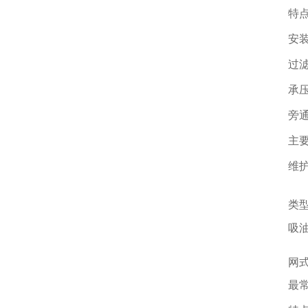
特点吸
安装位
过滤精度粗
承压能力
旁通阀
主要风
维护影
类型
吸油滤
网式
最常见