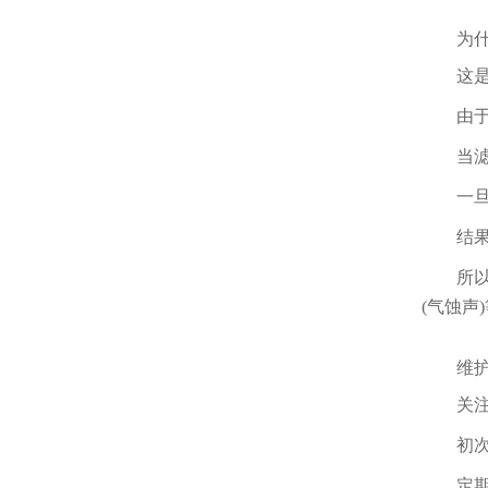
为什么
这是吸
由于它
当滤芯
一旦打
结果就
所以，
(气蚀声
维护
关注运
初次启
定期清