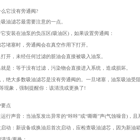
它没有旁通阀?
油滤芯最需要注意的一点。
安装在油泵的负压区(吸油区)，如果设置旁通阀：
堵塞时，旁通阀会在真空作用下打开。
开，未经任何过滤的脏油会直接被吸入油泵。
是：等于没有过滤，污染物会直接进入系统，造成损坏。
绝大多数吸油滤芯是没有旁通阀的。一旦堵塞，油泵吸油受阻
)等现象，强制提醒你：该清洗或更换了!
要点
行声音：当油泵发出异常的“咔咔”或“嘶嘶”声(气蚀噪音)，
动：新设备或换油后首次启动，应检查吸油滤芯，因为新油箱
洗/更换：