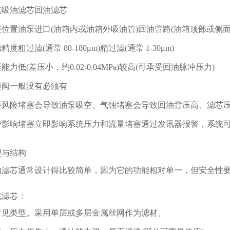
油滤芯回油滤芯
置油泵进口(油箱内或油箱外吸油管)回油管路(油箱顶部或侧面
过滤(通常 80-180μm)精过滤(通常 1-30μm)
低(差压小，约0.02-0.04MPa)较高(可承受回油脉冲压力)
一般没有必须有
险堵塞会导致油泵吸空、气蚀堵塞会导致回油背压高、滤芯
响堵塞立即影响系统压力和流量堵塞通过发讯器报警，系统可
与结构
芯通常设计得比较简单，因为它的功能相对单一，但安全性要
滤芯：
类型。采用单层或多层金属丝网作为滤材。