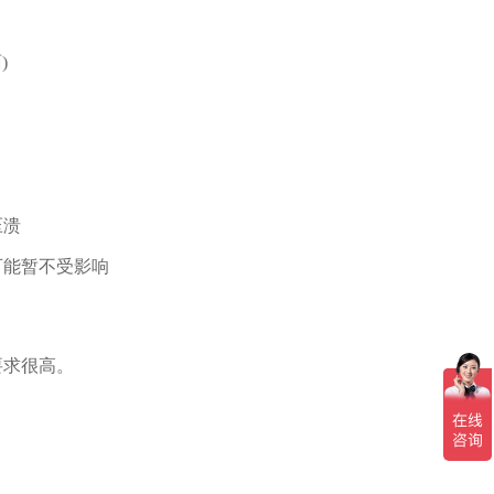
)
压溃
能暂不受影响
求很高。