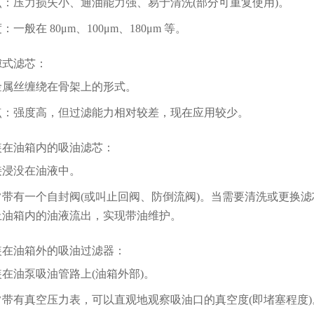
压力损失小、通油能力强、易于清洗(部分可重复使用)。
般在 80μm、100μm、180μm 等。
式滤芯：
丝缠绕在骨架上的形式。
强度高，但过滤能力相对较差，现在应用较少。
油箱内的吸油滤芯：
没在油液中。
有一个自封阀(或叫止回阀、防倒流阀)。当需要清洗或更换滤
止油箱内的油液流出，实现带油维护。
油箱外的吸油过滤器：
油泵吸油管路上(油箱外部)。
有真空压力表，可以直观地观察吸油口的真空度(即堵塞程度)