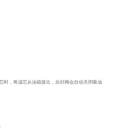
芯时，将滤芯从油箱拔出，自封阀会自动关闭吸油
。