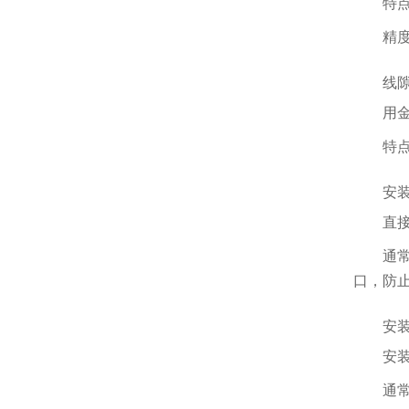
特点：
精度：一
线隙
用金属
特点：
安装在
直接浸
通常带
口，防
安装在
安装在
通常带