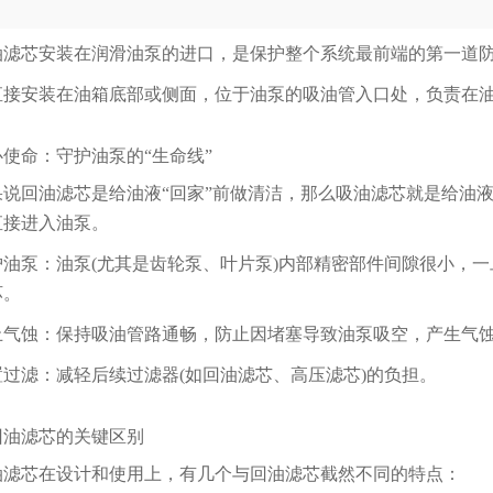
芯安装在润滑油泵的进口，是保护整个系统最前端的第一道
安装在油箱底部或侧面，位于油泵的吸油管入口处，负责在油
命：守护油泵的“生命线”
回油滤芯是给油液“回家”前做清洁，那么吸油滤芯就是给油液
直接进入油泵。
泵：油泵(尤其是齿轮泵、叶片泵)内部精密部件间隙很小，一
坏。
蚀：保持吸油管路通畅，防止因堵塞导致油泵吸空，产生气蚀(
滤：减轻后续过滤器(如回油滤芯、高压滤芯)的负担。
滤芯的关键区别
芯在设计和使用上，有几个与回油滤芯截然不同的特点：